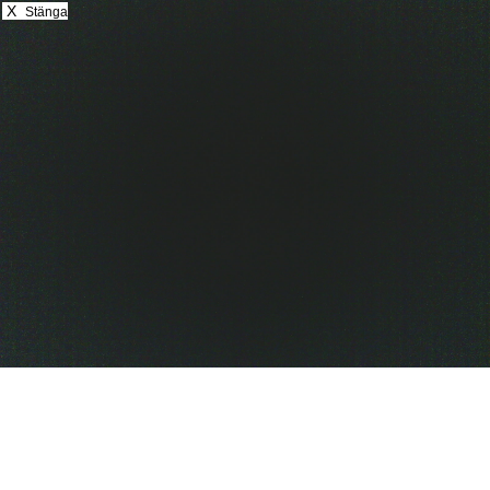
X
Stänga