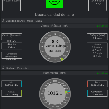
(41.58,-81.16)
14.04
ug/m3
13
AQI
Buena calidad del aire
Cualidad del Aire
- Mapa
- Mapa
Viento | Ráfaga - m/s
am
2:43
N
Viento (Promedio
Ráfaga (Max)
NNO
NNE
)
NO
NE
0.0 m/s
0
0
0.0 m/s
ONO
ENE
0 Bft
Viento
Viento
Ráfaga
O
E
Calma
0.0 m/s =
0.0 km/h
151°
SSE
OSO
ESE
0.0 mph
Direccion
SO
SE
0.0 kts
(Promedio )
SSO
SSE
SSE 151°
S
Gráficos
- Pronóstico
Baromettro - hPa
am
2:43
1000
Min
Max
997
1003
994
1006
1015.8 hPa
1016.4 hPa
991
1009
988
1012
Actual
985
1015
Cayendo ↓
1016.1
30.01 inHg
982
1018
-0.30 hPa
979
1021
976
1024
973
1027
|
970
1030
964
1036