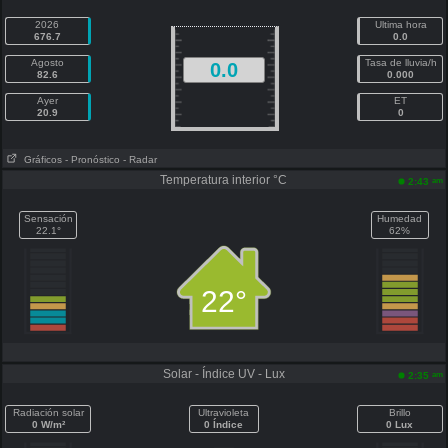
2026
Ultima hora
676.7
0.0
Agosto
Tasa de lluvia/h
0.0
82.6
0.000
Ayer
ET
20.9
0
Gráficos
- Pronóstico
- Radar
Temperatura interior °C
am
2:43
Sensación
Humedad
22.1°
62%
22°
Solar - Índice UV - Lux
am
2:35
Radiación solar
Ultravioleta
Brillo
0 W/m²
0 Índice
0 Lux