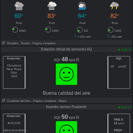
60
83
64
82
°
°
°
°
4
3
2
8
mph
mph
mph
mph
ONO
ONO
SO
OSO
-
-
<.25
.25
in
50%
in
60%
Detalles
- Textos
- Página completa
Estación oficial de sensores AQ
am
1:00
48
Estación
:
AQI
:
AQI:
epa
Cleveland
48
pm25
Near Road
Ohio
USA
Buena calidad del aire
Cualidad del Aire
- Página completa
- Mapa
Nuestro sensor PurpleAir
am
2:35
50
Estación:
AQI:
epa
PM2.5
:
#191328
12
ug/m3
wilsonshambden
PM10
: