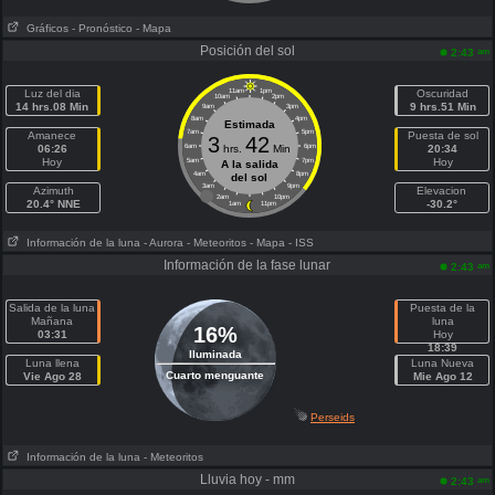
Gráficos
- Pronóstico
- Mapa
Posición del sol
am
2:43
Luz del dia
11am
1pm
Oscuridad
10am
2pm
14 hrs.08 Min
9 hrs.51 Min
9am
3pm
8am
4pm
Estimada
7am
5pm
Amanece
Puesta de sol
3
42
06:26
6am
hrs.
Min
6pm
20:34
Hoy
Hoy
5am
7pm
A la salida
4am
8pm
del sol
3am
9pm
Azimuth
Elevacion
2am
10pm
20.4° NNE
-30.2°
1am
11pm
Información de la luna
- Aurora
- Meteoritos
- Mapa
- ISS
Información de la fase lunar
am
2:43
Salida de la luna
Puesta de la
Mañana
luna
16%
03:31
Hoy
18:39
Iluminada
Luna llena
Luna Nueva
Cuarto menguante
Vie Ago 28
Mie Ago 12
Perseids
Información de la luna
- Meteoritos
Lluvia hoy - mm
am
2:43