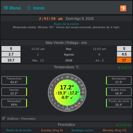
Menú
Inicio
°F
2:43:50 am
Dom Ago 9, 2026
Resto de la noche
Moderada niebla. Mínima: 60°. Viento del oeste-noroeste alrededor de 4 mph.
Max Viento | Ráfaga - m/s
0
0
12:02 am
Hoy
12:02 am
2.7
4.5
1
Agosto
8
10.7
17
Mar , 13
2026
Jul , 3
Temperatura °C
am
2:43
10
9
11
Fahrenheit
Sensación
8
12
63.0°
17.5°
7
13
6
17.2°
14
5
15
Interior
Bulbo húm.
↑
19.3°
↓
17.2°
4
16
22.2°
16.5°
3
17
-0.9°
↙
2
18
Humedad
Punto de rocío
1
19
95%
16.4°
0
20
|
-1
21
-2
22
Gráficos
- Pronóstico
Pronóstico
pm
10:00
Resto de la noche
Sunday (Aug 9)
Domingo noche
Monday (Aug 10)