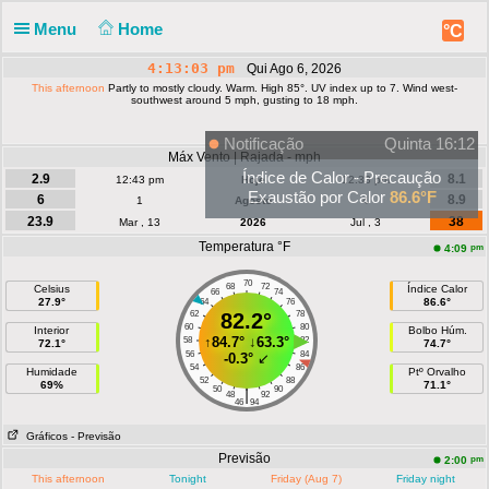
Menu
Home
°C
4:13:03 pm
Qui Ago 6, 2026
This afternoon
Partly to mostly cloudy. Warm. High 85°. UV index up to 7. Wind west-
southwest around 5 mph, gusting to 18 mph.
Notificação
Quinta 16:12
Máx Vento | Rajada - mph
Índice de Calor - Precaução
2.9
8.1
12:43 pm
Hoje
12:33 pm
Exaustão por Calor
86.6°F
6
8.9
1
Agosto
4
23.9
38
Mar , 13
2026
Jul , 3
Temperatura °F
pm
4:09
70
68
72
Celsius
Índice Calor
66
74
27.9°
86.6°
64
76
62
82.2°
78
60
80
Interior
Bolbo Húm.
↑
84.7°
↓
63.3°
58
82
72.1°
74.7°
56
84
-0.3°
↙
54
86
Humidade
Ptº Orvalho
52
88
69%
71.1°
50
90
|
48
92
46
94
Gráficos
- Previsão
Previsão
pm
2:00
This afternoon
Tonight
Friday (Aug 7)
Friday night