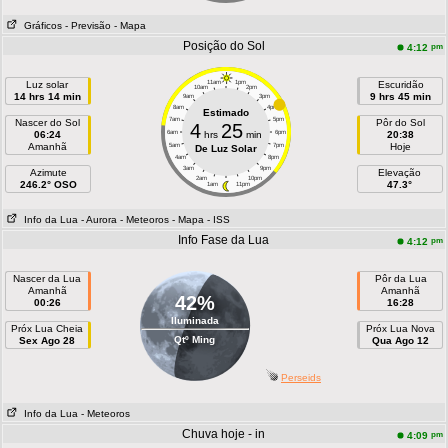
Gráficos
- Previsão
- Mapa
Posição do Sol
pm
4:12
Luz solar
11am
1pm
Escuridão
10am
2pm
14 hrs 14 min
9 hrs 45 min
9am
3pm
8am
4pm
Estimado
7am
5pm
Nascer do Sol
Pôr do Sol
4
25
06:24
6am
hrs
min
6pm
20:38
Amanhã
Hoje
5am
7pm
De Luz Solar
4am
8pm
3am
9pm
Azimute
Elevação
2am
10pm
246.2° OSO
47.3°
1am
11pm
Info da Lua
- Aurora
- Meteoros
- Mapa
- ISS
Info Fase da Lua
pm
4:12
Nascer da Lua
Pôr da Lua
Amanhã
Amanhã
42%
00:26
16:28
Iluminada
Próx Lua Cheia
Próx Lua Nova
Qtº Ming
Sex Ago 28
Qua Ago 12
Perseids
Info da Lua
- Meteoros
Chuva hoje - in
pm
4:09