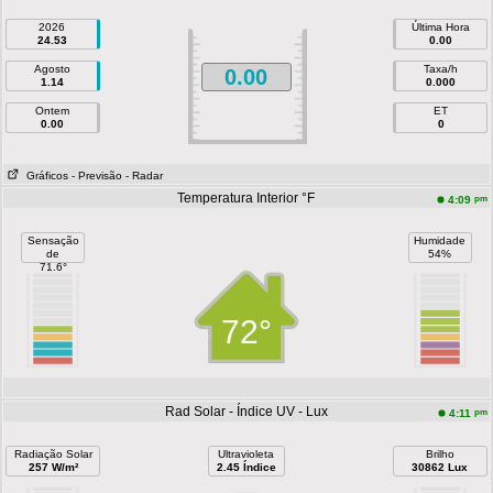
2026
Última Hora
24.53
0.00
Agosto
Taxa/h
0.00
1.14
0.000
Ontem
ET
0.00
0
Gráficos
- Previsão
- Radar
Temperatura Interior °F
pm
4:09
Sensação
Humidade
de
54%
71.6°
72°
Rad Solar - Índice UV - Lux
pm
4:11
Radiação Solar
Ultravioleta
Brilho
257 W/m²
2.45 Índice
30862 Lux