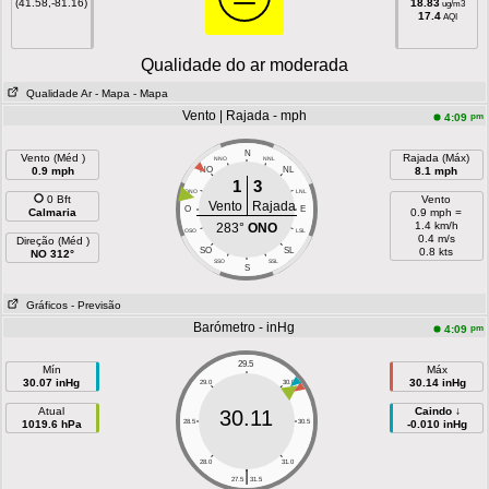
(41.58,-81.16)
18.83
ug/m3
17.4
AQI
Qualidade do ar moderada
Qualidade Ar
- Mapa
- Mapa
Vento | Rajada - mph
pm
4:09
N
Vento (Méd )
Rajada (Máx)
NNO
NNL
0.9 mph
NO
NL
8.1 mph
1
3
ONO
LNL
0 Bft
Vento
Vento
Rajada
O
E
Calmaria
0.9 mph =
1.4 km/h
283°
ONO
OSO
LSL
0.4 m/s
Direção (Méd )
SO
SL
0.8 kts
NO 312°
SSO
SSL
S
Gráficos
- Previsão
Barómetro - inHg
pm
4:09
29.5
Mín
Máx
30.07 inHg
30.14 inHg
29.0
30.0
Atual
Caindo ↓
30.11
1019.6 hPa
28.5
30.5
-0.010 inHg
28.0
31.0
|
27.5
31.5