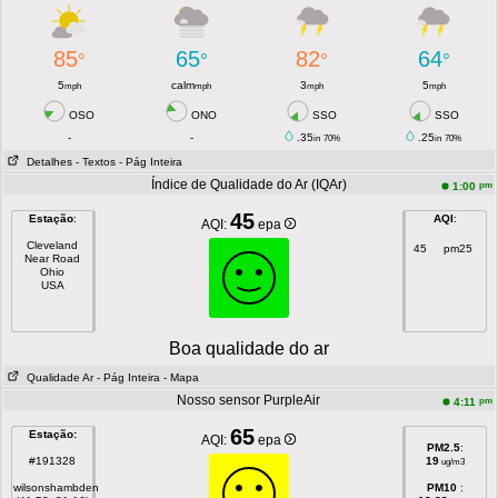
85
65
82
64
°
°
°
°
5
calm
3
5
mph
mph
mph
mph
OSO
ONO
SSO
SSO
-
-
.35
.25
in
70%
in
70%
Detalhes
- Textos
- Pág Inteira
Índice de Qualidade do Ar (IQAr)
pm
1:00
45
Estação
:
AQI
:
AQI:
epa
Cleveland
45
pm25
Near Road
Ohio
USA
Boa qualidade do ar
Qualidade Ar
- Pág Inteira
- Mapa
Nosso sensor PurpleAir
pm
4:11
65
Estação:
AQI:
epa
PM2.5
:
#191328
19
ug/m3
wilsonshambden
PM10
: