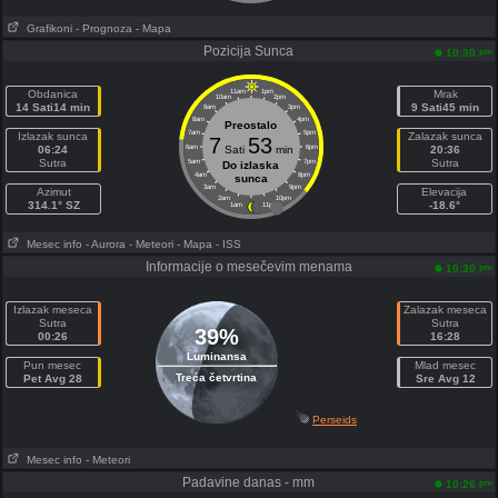
Grafikoni
- Prognoza
- Mapa
Pozicija Sunca
pm
10:30
Obdanica
11am
1pm
Mrak
10am
2pm
14 Sati14 min
9 Sati45 min
9am
3pm
8am
4pm
Preostalo
7am
5pm
Izlazak sunca
Zalazak sunca
7
53
06:24
6am
Sati
min
6pm
20:36
Sutra
Sutra
5am
7pm
Do izlaska
4am
8pm
sunca
3am
9pm
Azimut
Elevacija
2am
10pm
314.1° SZ
-18.6°
1am
11pm
Mesec info
- Aurora
- Meteori
- Mapa
- ISS
Informacije o mesečevim menama
pm
10:30
Izlazak meseca
Zalazak meseca
Sutra
Sutra
39%
00:26
16:28
Luminansa
Pun mesec
Mlad mesec
Treća četvrtina
Pet Avg 28
Sre Avg 12
Perseids
Mesec info
- Meteori
Padavine danas - mm
pm
10:26