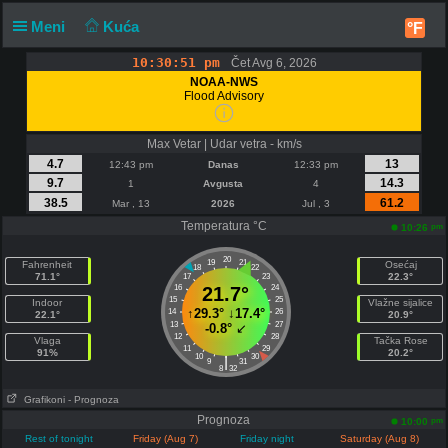
Meni
Kuća
°F
10:30:52 pm
Čet Avg 6, 2026
NOAA-NWS
Flood Advisory
Max Vetar | Udar vetra - km/s
4.7
13
12:43 pm
Danas
12:33 pm
9.7
14.3
1
Avgusta
4
38.5
61.2
Mar , 13
2026
Jul , 3
Temperatura °C
pm
10:26
20
19
21
Fahrenheit
Osećaj
18
22
71.1°
22.3°
17
23
16
21.7°
24
15
25
Indoor
Vlažne sijalice
↑
29.3°
↓
17.4°
14
26
22.1°
20.9°
13
27
-0.8°
↙
12
28
Vlaga
Tačka Rose
11
29
91%
20.2°
10
30
|
9
31
8
32
Grafikoni
- Prognoza
Prognoza
pm
10:00
Rest of tonight
Friday (Aug 7)
Friday night
Saturday (Aug 8)