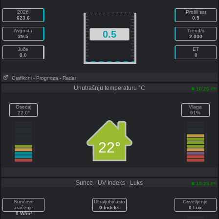
2026
Prošli sat
623.6
0.5
Avgusta
Trend/s
0.5
29.5
2.000
Juče
ET
0.0
0
Grafikoni
- Prognoza
- Radar
Unutrašnju temperaturu °C
pm
10:26
Osećaj
Vlaga
22.0°
61%
22°
Sunce - UV-Indeks - Luks
pm
10:23
Sunčevo
Ultraljubičasto
Osvetljenje
zračenje
0 Indeks
0 Lux
0 W/m²