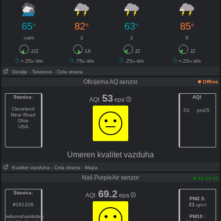
65
82
63
85
°
°
°
°
calm
2
2
8
JJZ
JJI
JZ
JZ
<.25
.75
.25
<.25
in
50%
in
80%
in
60%
in
60%
Detalje
- Tekstove
- Cela strana
Oficijelna AQ senzor
Offline
53
Stanica
:
AQI
:
AQI:
epa
Cleveland
53
pm25
Near Road
Ohio
USA
Umeren kvalitet vazduha
Kvalitet vazduha
- Cela strana
- Mapa
Naš PurpleAir senzor
pm
10:23
69.2
Stanica:
AQI:
epa
PM2.5
:
#191328
21
ug/m3
wilsonshambden
PM10
: