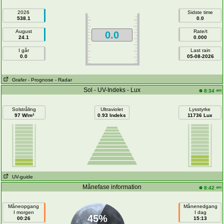
2026
Sidste time
538.1
0.0
August
Rate/t
0.0
24.1
0.000
I går
Last rain
0.0
05-08-2026
Grafer
- Prognose
- Radar
Sol - UV-Indeks - Lux
am
8:34
Solstråling
Ultraviolet
Lysstyrke
97 W/m²
0.93 Indeks
11736 Lux
UV-guide
Månefase information
am
8:42
Måneopgang
Månenedgang
I morgen
I dag
45%
00:26
15:13