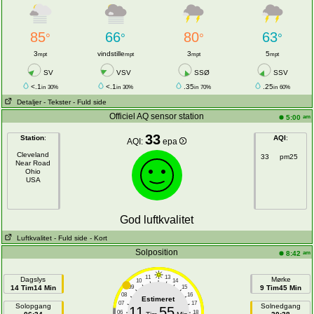
85
66
80
63
°
°
°
°
3
vindstille
3
5
mpt
mpt
mpt
mpt
SV
VSV
SSØ
SSV
<.1
<.1
.35
.25
in
30%
in
30%
in
70%
in
60%
Detaljer
- Tekster
- Fuld side
Officiel AQ sensor station
am
5:00
33
Station
:
AQI
:
AQI:
epa
Cleveland
33
pm25
Near Road
Ohio
USA
God luftkvalitet
Luftkvalitet
- Fuld side
- Kort
Solposition
am
8:42
11
13
Dagslys
Mørke
10
14
14 Tim14 Min
09
15
9 Tim45 Min
08
16
Estimeret
07
17
Solopgang
Solnedgang
11
55
06
18