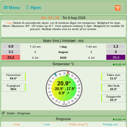
Menu
Hjem
°F
08:42:20
Tor 6 Aug 2026
I dag
Delvis til overvejende skyet. Let til moderat tåget om morgenen. Mulighed for regn.
Warm. Maximum: 85°. UV index op til 7. Vind sydvest omkring 3 mph. Mulighed for nedbør 30
procent. Nedbør mindre end en tenth af en tomme.
Maks Vind | Vindstød - m/s
0.9
1.3
7:14 am
I dag
7:44 am
3.1
4
3
August
2
23.2
30.4
4 Jul
2026
4 Jul
Temperatur °C
am
8:42
20
19
21
Fahrenheit
Føles som
18
22
69.6°
21.6°
17
23
16
20.9°
24
15
25
Fugtighed
Wet Bulb
↑
20.9°
↓
17.9°
14
26
96%
20.5°
13
27
0.9°
↗
12
28
Duggpunkt
11
29
20.3°
10
30
|
9
31
8
32
Grafer
- Prognose
Prognose
am
5:00
I dag
I nat
Friday (Aug 7)
Fredag nat