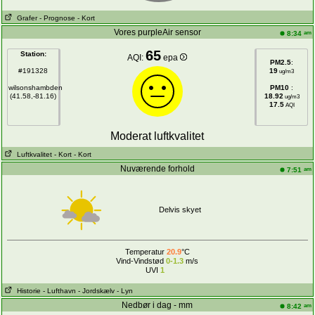
Grafer
- Prognose
- Kort
Vores purpleAir sensor
am
8:34
65
Station:
AQI:
epa
PM2.5
:
#191328
19
ug/m3
wilsonshambden
PM10
:
(41.58,-81.16)
18.92
ug/m3
17.5
AQI
Moderat luftkvalitet
Luftkvalitet
- Kort
- Kort
Nuværende forhold
am
7:51
Delvis skyet
Temperatur
20.9
°C
Vind-Vindstød
0-1.3
m/s
UVI
1
Historie
- Lufthavn
- Jordskælv
- Lyn
Nedbør i dag - mm
am
8:42